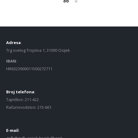
86
Adresa
:
Trg svetog Trojstva 1, 31000 Osijek
IBAN
:
HR6323900011500272711
Broj telefona
:
Tajništvo: 211-422
Računovodstvo: 215-661
E-mail
: