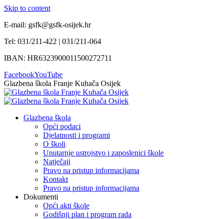
Skip to content
E-mail: gsfk@gsfk-osijek.hr
Tel: 031/211-422 | 031/211-064
IBAN: HR6323900011500272711
Facebook
YouTube
Glazbena škola Franje Kuhača Osijek
Glazbena škola
Opći podaci
Djelatnosti i programi
O školi
Unutarnje ustrojstvo i zaposlenici škole
Natječaji
Pravo na pristup informacijama
Kontakt
Pravo na pristup informacijama
Dokumenti
Opći akti škole
Godišnji plan i program rada