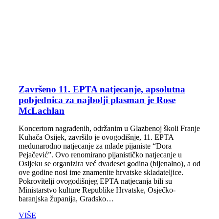
Završeno 11. EPTA natjecanje, apsolutna
pobjednica za najbolji plasman je Rose
McLachlan
Koncertom nagrađenih, održanim u Glazbenoj školi Franje
Kuhača Osijek, završilo je ovogodišnje, 11. EPTA
međunarodno natjecanje za mlade pijaniste “Dora
Pejačević”. Ovo renomirano pijanističko natjecanje u
Osijeku se organizira već dvadeset godina (bijenalno), a od
ove godine nosi ime znamenite hrvatske skladateljice.
Pokrovitelji ovogodišnjeg EPTA natjecanja bili su
Ministarstvo kulture Republike Hrvatske, Osječko-
baranjska županija, Gradsko…
VIŠE