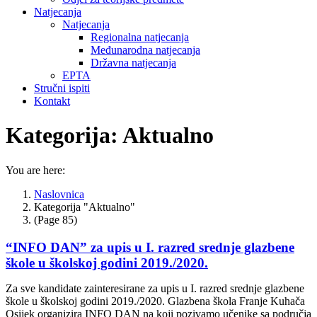
Natjecanja
Natjecanja
Regionalna natjecanja
Međunarodna natjecanja
Državna natjecanja
EPTA
Stručni ispiti
Kontakt
Kategorija:
Aktualno
You are here:
Naslovnica
Kategorija "Aktualno"
(Page 85)
“INFO DAN” za upis u I. razred srednje glazbene
škole u školskoj godini 2019./2020.
Za sve kandidate zainteresirane za upis u I. razred srednje glazbene
škole u školskoj godini 2019./2020. Glazbena škola Franje Kuhača
Osijek organizira INFO DAN na koji pozivamo učenike sa područja