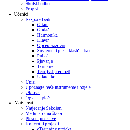
Školski odbor
Propisi
Učenici
Raspored sati
Gitare
Gudači
Harmonika
Klavir
Općeobrazovni
Suvremeni ples i klasični balet
Puhači
Pjevanje
Tambure
Teorijski predmeti
Udaraljke
Upisi
Upoznajte naše instrumente i odjele
Obrasci
Oglasna ploča
Aktivnosti
Natjecanje Sekošan
Međunarodna škola
Plesne predstave
Koncerti i projekti
eTwinning projekt