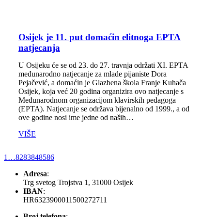
Osijek je 11. put domaćin elitnoga EPTA
natjecanja
U Osijeku će se od 23. do 27. travnja održati XI. EPTA
međunarodno natjecanje za mlade pijaniste Dora
Pejačević, a domaćin je Glazbena škola Franje Kuhača
Osijek, koja već 20 godina organizira ovo natjecanje s
Međunarodnom organizacijom klavirskih pedagoga
(EPTA). Natjecanje se održava bijenalno od 1999., a od
ove godine nosi ime jedne od naših…
VIŠE
1
…
82
83
84
85
86
Adresa
:
Trg svetog Trojstva 1, 31000 Osijek
IBAN
:
HR6323900011500272711
Broj telefona
: