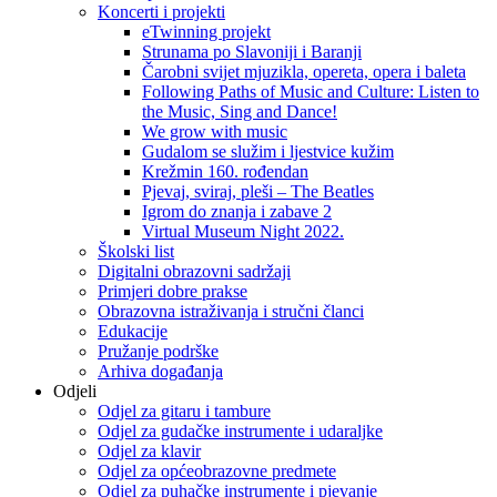
Koncerti i projekti
eTwinning projekt
Strunama po Slavoniji i Baranji
Čarobni svijet mjuzikla, opereta, opera i baleta
Following Paths of Music and Culture: Listen to
the Music, Sing and Dance!
We grow with music
Gudalom se služim i ljestvice kužim
Krežmin 160. rođendan
Pjevaj, sviraj, pleši – The Beatles
Igrom do znanja i zabave 2
Virtual Museum Night 2022.
Školski list
Digitalni obrazovni sadržaji
Primjeri dobre prakse
Obrazovna istraživanja i stručni članci
Edukacije
Pružanje podrške
Arhiva događanja
Odjeli
Odjel za gitaru i tambure
Odjel za gudačke instrumente i udaraljke
Odjel za klavir
Odjel za općeobrazovne predmete
Odjel za puhačke instrumente i pjevanje