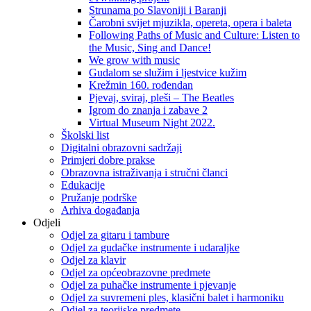
Strunama po Slavoniji i Baranji
Čarobni svijet mjuzikla, opereta, opera i baleta
Following Paths of Music and Culture: Listen to
the Music, Sing and Dance!
We grow with music
Gudalom se služim i ljestvice kužim
Krežmin 160. rođendan
Pjevaj, sviraj, pleši – The Beatles
Igrom do znanja i zabave 2
Virtual Museum Night 2022.
Školski list
Digitalni obrazovni sadržaji
Primjeri dobre prakse
Obrazovna istraživanja i stručni članci
Edukacije
Pružanje podrške
Arhiva događanja
Odjeli
Odjel za gitaru i tambure
Odjel za gudačke instrumente i udaraljke
Odjel za klavir
Odjel za općeobrazovne predmete
Odjel za puhačke instrumente i pjevanje
Odjel za suvremeni ples, klasični balet i harmoniku
Odjel za teorijske predmete