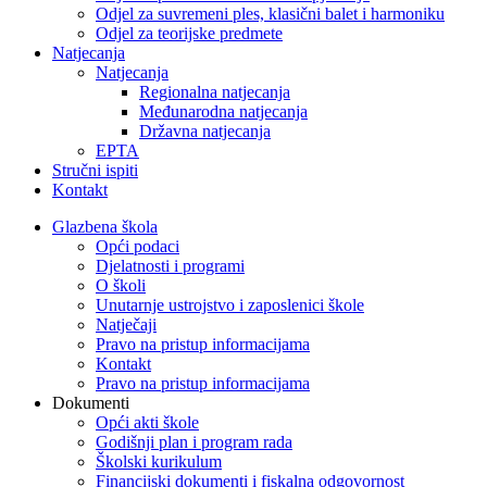
Odjel za suvremeni ples, klasični balet i harmoniku
Odjel za teorijske predmete
Natjecanja
Natjecanja
Regionalna natjecanja
Međunarodna natjecanja
Državna natjecanja
EPTA
Stručni ispiti
Kontakt
Glazbena škola
Opći podaci
Djelatnosti i programi
O školi
Unutarnje ustrojstvo i zaposlenici škole
Natječaji
Pravo na pristup informacijama
Kontakt
Pravo na pristup informacijama
Dokumenti
Opći akti škole
Godišnji plan i program rada
Školski kurikulum
Financijski dokumenti i fiskalna odgovornost