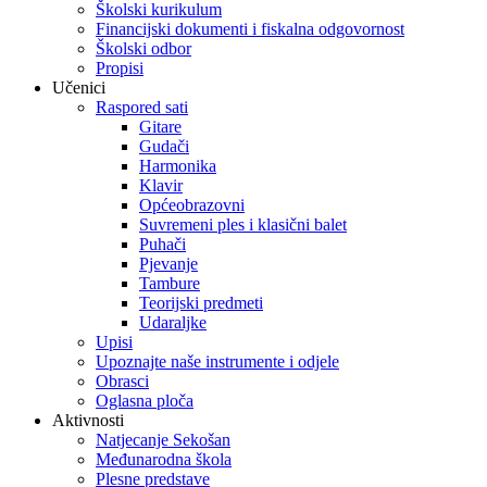
Školski kurikulum
Financijski dokumenti i fiskalna odgovornost
Školski odbor
Propisi
Učenici
Raspored sati
Gitare
Gudači
Harmonika
Klavir
Općeobrazovni
Suvremeni ples i klasični balet
Puhači
Pjevanje
Tambure
Teorijski predmeti
Udaraljke
Upisi
Upoznajte naše instrumente i odjele
Obrasci
Oglasna ploča
Aktivnosti
Natjecanje Sekošan
Međunarodna škola
Plesne predstave