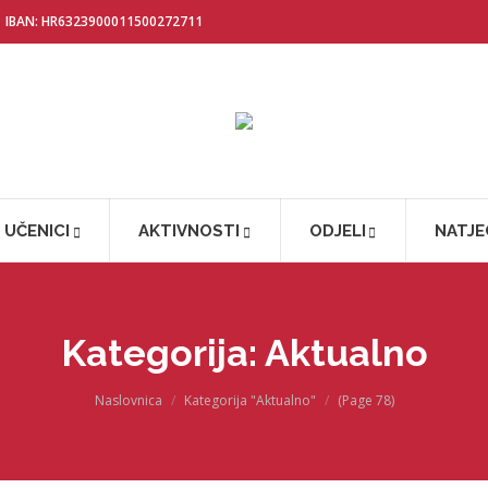
IBAN: HR6323900011500272711
UČENICI
AKTIVNOSTI
ODJELI
NATJE
Kategorija:
Aktualno
You are here:
Naslovnica
Kategorija "Aktualno"
(Page 78)