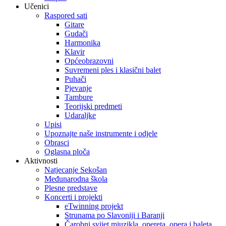
Učenici
Raspored sati
Gitare
Gudači
Harmonika
Klavir
Općeobrazovni
Suvremeni ples i klasični balet
Puhači
Pjevanje
Tambure
Teorijski predmeti
Udaraljke
Upisi
Upoznajte naše instrumente i odjele
Obrasci
Oglasna ploča
Aktivnosti
Natjecanje Sekošan
Međunarodna škola
Plesne predstave
Koncerti i projekti
eTwinning projekt
Strunama po Slavoniji i Baranji
Čarobni svijet mjuzikla, opereta, opera i baleta