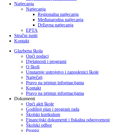
Natjecanja
Natjecanja
Regionalna natjecanja
Međunarodna natjecanja
Državna natjecanja
EPTA
Stručni ispiti
Kontakt
Glazbena škola
Opći podaci
Djelatnosti i programi
O školi
Unutarnje ustrojstvo i zaposlenici škole
Natječaji
Pravo na pristup informacijama
Kontakt
Pravo na pristup informacijama
Dokumenti
Opći akti škole
Godišnji plan i program rada
Školski kurikulum
Financijski dokumenti i fiskalna odgovornost
Školski odbor
Propisi