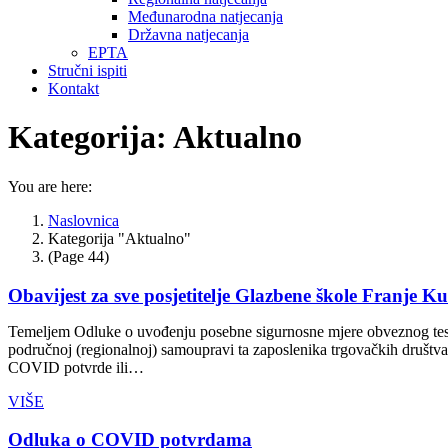
Međunarodna natjecanja
Državna natjecanja
EPTA
Stručni ispiti
Kontakt
Kategorija:
Aktualno
You are here:
Naslovnica
Kategorija "Aktualno"
(Page 44)
Obavijest za sve posjetitelje Glazbene škole Franje K
Temeljem Odluke o uvođenju posebne sigurnosne mjere obveznog testir
područnoj (regionalnoj) samoupravi ta zaposlenika trgovačkih društva
COVID potvrde ili…
VIŠE
Odluka o COVID potvrdama