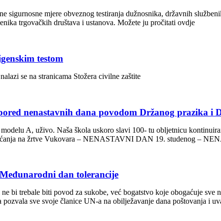
ebne sigurnosne mjere obveznog testiranja dužnosnika, državnih služben
enika trgovačkih društava i ustanova. Možete ju pročitati ovdje
tigenskim testom
alazi se na stranicama Stožera civilne zaštite
aspored nenastavnih dana povodom Držanog prazika i 
ma modelu A, uživo. Naša škola uskoro slavi 100- tu obljetnicu kontinuir
Dan sjećanja na žrtve Vukovara – NENASTAVNI DAN 19. studenog –
 | Međunarodni dan tolerancije
nosti ne bi trebale biti povod za sukobe, već bogatstvo koje obogaćuje sv
 pozvala sve svoje članice UN-a na obilježavanje dana poštovanja i uv