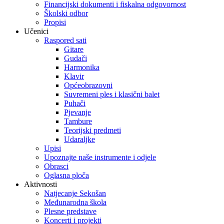
Financijski dokumenti i fiskalna odgovornost
Školski odbor
Propisi
Učenici
Raspored sati
Gitare
Gudači
Harmonika
Klavir
Općeobrazovni
Suvremeni ples i klasični balet
Puhači
Pjevanje
Tambure
Teorijski predmeti
Udaraljke
Upisi
Upoznajte naše instrumente i odjele
Obrasci
Oglasna ploča
Aktivnosti
Natjecanje Sekošan
Međunarodna škola
Plesne predstave
Koncerti i projekti