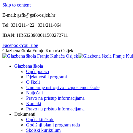
Skip to content
E-mail: gsfk@gsfk-osijek.hr
Tel: 031/211-422 | 031/211-064
IBAN: HR6323900011500272711
Facebook
YouTube
Glazbena škola Franje Kuhača Osijek
Glazbena škola
Opći podaci
Djelatnosti i programi
O školi
Unutarnje ustrojstvo i zaposlenici škole
Natječaji
Pravo na pristup informacijama
Kontakt
Pravo na pristup informacijama
Dokumenti
Opći akti škole
Godišnji plan i program rada
Školski kurikulum