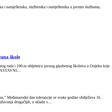
ika i namještenika, službenika i namještenika u javnim službama,
Dana škole
anog rada i 190.tu obljetnicu javnog glazbenog školstva u Osijeku koje
 NENASTAVNI…
e nas.” Međunarodni dan tolerancije se svake godine obilježava 16.
ažavanja drugačijih, u skladu s…