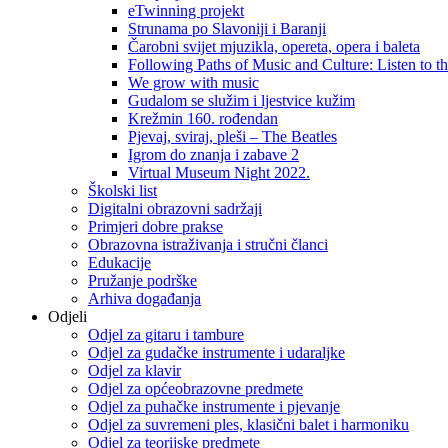
eTwinning projekt
Strunama po Slavoniji i Baranji
Čarobni svijet mjuzikla, opereta, opera i baleta
Following Paths of Music and Culture: Listen to 
We grow with music
Gudalom se služim i ljestvice kužim
Krežmin 160. rođendan
Pjevaj, sviraj, pleši – The Beatles
Igrom do znanja i zabave 2
Virtual Museum Night 2022.
Školski list
Digitalni obrazovni sadržaji
Primjeri dobre prakse
Obrazovna istraživanja i stručni članci
Edukacije
Pružanje podrške
Arhiva događanja
Odjeli
Odjel za gitaru i tambure
Odjel za gudačke instrumente i udaraljke
Odjel za klavir
Odjel za općeobrazovne predmete
Odjel za puhačke instrumente i pjevanje
Odjel za suvremeni ples, klasični balet i harmoniku
Odjel za teorijske predmete