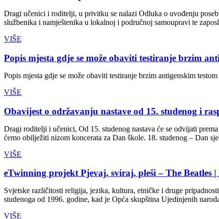
Dragi učenici i roditelji, u privitku se nalazi Odluka o uvođenju pos
službenika i namještenika u lokalnoj i područnoj samoupravi te zaposl
VIŠE
Popis mjesta gdje se može obaviti testiranje brzim an
Popis mjesta gdje se može obaviti testiranje brzim antigenskim testom n
VIŠE
Obavijest o održavanju nastave od 15. studenog i r
Dragi roditelji i učenici, Od 15. studenog nastava će se odvijati pre
ćemo obilježiti nizom koncerata za Dan škole. 18. studenog – 
VIŠE
eTwinning projekt Pjevaj, sviraj, pleši – The Beatles
Svjetske različitosti religija, jezika, kultura, etničke i druge pripad
studenoga od 1996. godine, kad je Opća skupština Ujedinjenih naroda
VIŠE