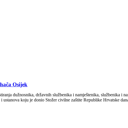
uhača Osijek
anja dužnosnika, državnih službenika i namještenika, službenika i nam
 i ustanova koju je donio Stožer civilne zaštite Republike Hrvatske d