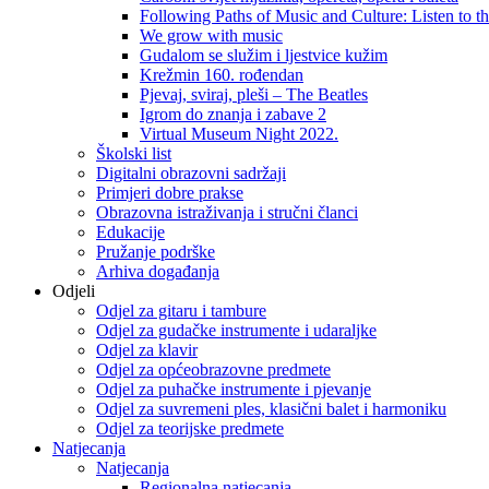
Following Paths of Music and Culture: Listen to 
We grow with music
Gudalom se služim i ljestvice kužim
Krežmin 160. rođendan
Pjevaj, sviraj, pleši – The Beatles
Igrom do znanja i zabave 2
Virtual Museum Night 2022.
Školski list
Digitalni obrazovni sadržaji
Primjeri dobre prakse
Obrazovna istraživanja i stručni članci
Edukacije
Pružanje podrške
Arhiva događanja
Odjeli
Odjel za gitaru i tambure
Odjel za gudačke instrumente i udaraljke
Odjel za klavir
Odjel za općeobrazovne predmete
Odjel za puhačke instrumente i pjevanje
Odjel za suvremeni ples, klasični balet i harmoniku
Odjel za teorijske predmete
Natjecanja
Natjecanja
Regionalna natjecanja