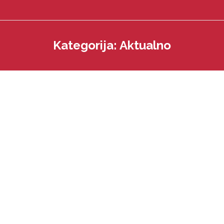
Kategorija:
Aktualno
You are here:
Rezultati pisanog testiranja za radno
mjesto domar, školski majstor
Obavijest-o-izboru-kandidata, za web Rezultati testiranja,domar,
školski majstor
VIŠE