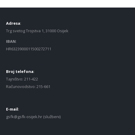
Adresa
:
Trg svetog Trojstva 1, 31000 Osijek
IBAN
:
HR6323900011500272711
Broj telefona
:
Tajništvo: 211-422
Računovodstvo: 215-661
E-mail
:
gsfk@gsfk-osijek.hr (službeni)