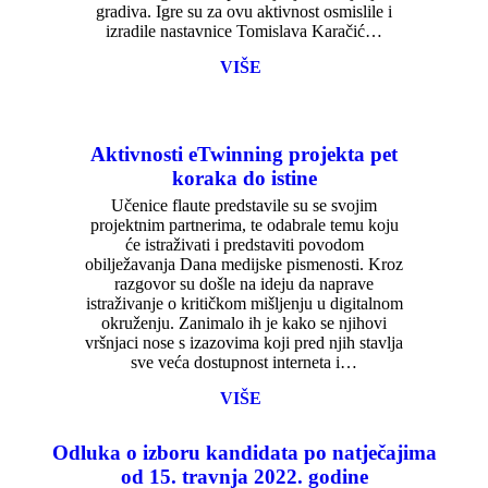
gradiva. Igre su za ovu aktivnost osmislile i
izradile nastavnice Tomislava Karačić…
VIŠE
Aktivnosti eTwinning projekta pet
koraka do istine
Učenice flaute predstavile su se svojim
projektnim partnerima, te odabrale temu koju
će istraživati i predstaviti povodom
obilježavanja Dana medijske pismenosti. Kroz
razgovor su došle na ideju da naprave
istraživanje o kritičkom mišljenju u digitalnom
okruženju. Zanimalo ih je kako se njihovi
vršnjaci nose s izazovima koji pred njih stavlja
sve veća dostupnost interneta i…
VIŠE
Odluka o izboru kandidata po natječajima
od 15. travnja 2022. godine