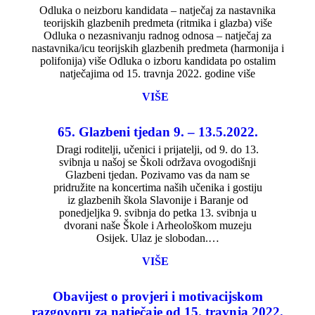
Odluka o neizboru kandidata – natječaj za nastavnika
teorijskih glazbenih predmeta (ritmika i glazba) više
Odluka o nezasnivanju radnog odnosa – natječaj za
nastavnika/icu teorijskih glazbenih predmeta (harmonija i
polifonija) više Odluka o izboru kandidata po ostalim
natječajima od 15. travnja 2022. godine više
VIŠE
65. Glazbeni tjedan 9. – 13.5.2022.
Dragi roditelji, učenici i prijatelji, od 9. do 13.
svibnja u našoj se Školi održava ovogodišnji
Glazbeni tjedan. Pozivamo vas da nam se
pridružite na koncertima naših učenika i gostiju
iz glazbenih škola Slavonije i Baranje od
ponedjeljka 9. svibnja do petka 13. svibnja u
dvorani naše Škole i Arheološkom muzeju
Osijek. Ulaz je slobodan.…
VIŠE
Obavijest o provjeri i motivacijskom
razgovoru za natječaje od 15. travnja 2022.