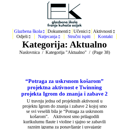
Glazbena škola
Dokumenti
Učenici
Aktivnosti
Odjeli
Natjecanja
Stručni ispiti
Kontakt
Kategorija:
Aktualno
You are here:
Naslovnica
Kategorija "Aktualno"
(Page 38)
“Potraga za uskrsnom košarom”
projektna aktivnost e Twinning
projekta Igrom do znanja i zabave 2
U travnju jedna od projektnih aktivnosti u
projektu Igrom do znanja i zabave 2 kojoj smo
se svi veselili bila je “Potraga za uskrsnom
košarom”. Aktivnost smo prilagodili
kurikulumu flaute i violine i sjajno se zabavili
raznim igrama za ponavljanje i usvajanje