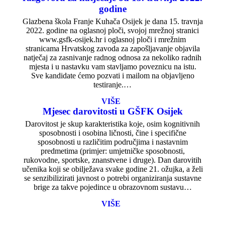
godine
Glazbena škola Franje Kuhača Osijek je dana 15. travnja
2022. godine na oglasnoj ploči, svojoj mrežnoj stranici
www.gsfk-osijek.hr i oglasnoj ploči i mrežnim
stranicama Hrvatskog zavoda za zapošljavanje objavila
natječaj za zasnivanje radnog odnosa za nekoliko radnih
mjesta i u nastavku vam stavljamo poveznicu na istu.
Sve kandidate ćemo pozvati i mailom na objavljeno
testiranje.…
VIŠE
Mjesec darovitosti u GŠFK Osijek
Darovitost je skup karakteristika koje, osim kognitivnih
sposobnosti i osobina ličnosti, čine i specifične
sposobnosti u različitim područjima i nastavnim
predmetima (primjer: umjetničke sposobnosti,
rukovodne, sportske, znanstvene i druge). Dan darovitih
učenika koji se obilježava svake godine 21. ožujka, a želi
se senzibilizirati javnost o potrebi organiziranja sustavne
brige za takve pojedince u obrazovnom sustavu…
VIŠE