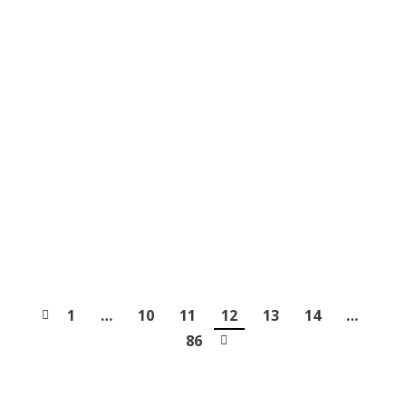
motivacijskog razgovoru za radno mjesto
stručni/a suradnik/ca pedagog/inja
Obavijest o pisanoj provjeri znanja i motivacijskom razgovoru
(intervjuu), listopad 2024
VIŠE
Obavijest o testiranju – za radno mjesto
nastavnik/ca fagota
OBAVIJEST – POZIV NA TESTIRANJE, FAGOT
VIŠE
1
…
10
11
12
13
14
…
86