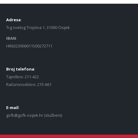
Adresa
:
Trg svetog Trojstva 1, 31000 Osijek
IBAN
:
HR6323900011500272711
Broj telefona
:
Tajništvo: 211-422
Računovodstvo: 215-661
E-mail
:
gsfk@gsfk-osijek.hr (službeni)