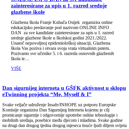
zainteresirane za upis u 1. razred srednje
glazbene škole
Glazbena škola Franje Kuhača Osijek organizira online
edukacijsko predavanje pod nazivom ONLINE INFO
DAN za sve kandidate zainteresirane za upis u 1. razred
srednje glazbene škole u školskoj godini 2021./2022.
Unatoč nepovoljnoj epidemiološkoj situaciji, Glazbena
škola Vas poziva i otvara svoja vrata virtualnim putem.
Pozivamo sve učenike 5. i 6. razreda osnovnih glazbenih
škola te…
VIŠE
Dan sigurnijeg interneta u GŠFK aktivnost u sklopu
eTwinning projekta “Me, Myself & I”
Svake veljače udruženje Insafe/INHOPE uz potporu Europske
Komisije organizira Dan Sigurnijeg Interneta kojemu je cilj
promicanje sigurnije i odgovornije upotrebe online tehnologije i
mobilnih uređaja, posebice među djecom i mladima. Svake godine
na drugi dan drugog tjedna drugog mjeseca tisuće ljudi diljem svijeta