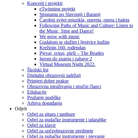
Koncerti i projekti
eTwinning projekt
Strunama po Slavoniji i Baranji
Čarobni svijet mjuzikla, opereta, opera i baleta
Following Paths of Music and Culture: Listen to
the Music, Sing and Dance!
We grow with music
Gudalom se služim i ljestvice kužim
Krežmin 160. rođendan
Pjevaj, sviraj, pleši – The Beatles
Igrom do znanja i zabave 2
Virtual Museum Night 2022.
Školski list
Digitalni obrazovni sadržaji
Primjeri dobre prakse
Obrazovna istraživanja i stručni članci
Edukacije
Pružanje podrške
Arhiva događanja
Odjeli
Odjel za gitaru i tambure
Odjel za gudačke instrumente i udaraljke
Odjel za klavir
Odjel za općeobrazovne predmete
Odjel za puhačke instrumente i pjevanje