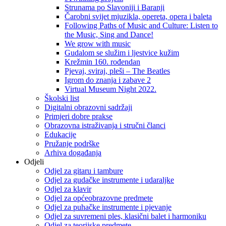
Strunama po Slavoniji i Baranji
Čarobni svijet mjuzikla, opereta, opera i baleta
Following Paths of Music and Culture: Listen to
the Music, Sing and Dance!
We grow with music
Gudalom se služim i ljestvice kužim
Krežmin 160. rođendan
Pjevaj, sviraj, pleši – The Beatles
Igrom do znanja i zabave 2
Virtual Museum Night 2022.
Školski list
Digitalni obrazovni sadržaji
Primjeri dobre prakse
Obrazovna istraživanja i stručni članci
Edukacije
Pružanje podrške
Arhiva događanja
Odjeli
Odjel za gitaru i tambure
Odjel za gudačke instrumente i udaraljke
Odjel za klavir
Odjel za općeobrazovne predmete
Odjel za puhačke instrumente i pjevanje
Odjel za suvremeni ples, klasični balet i harmoniku
Odjel za teorijske predmete