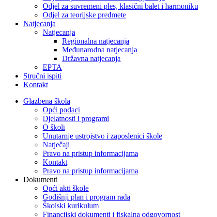
Odjel za suvremeni ples, klasični balet i harmoniku
Odjel za teorijske predmete
Natjecanja
Natjecanja
Regionalna natjecanja
Međunarodna natjecanja
Državna natjecanja
EPTA
Stručni ispiti
Kontakt
Glazbena škola
Opći podaci
Djelatnosti i programi
O školi
Unutarnje ustrojstvo i zaposlenici škole
Natječaji
Pravo na pristup informacijama
Kontakt
Pravo na pristup informacijama
Dokumenti
Opći akti škole
Godišnji plan i program rada
Školski kurikulum
Financijski dokumenti i fiskalna odgovornost