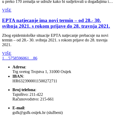
u preko 170 zemalja se udruže kako bi sudjelovali u događajima i…
VIŠE
EPTA natjecanje ima novi termin – od 28.- 30.
svibnja 2021. s rokom prijave do 28. travnja 2021.
Zbog epidemiološke situacije EPTA natjecanje prebacuje na novi
termin – od 28.- 30. svibnja 2021. s rokom prijave do 28. travnja
2021.
VIŠE
1
…
57
58
59
60
61
…
86
Adresa
:
Trg svetog Trojstva 1, 31000 Osijek
IBAN
:
HR6323900011500272711
Broj telefona
:
Tajništvo: 211-422
Računovodstvo: 215-661
E-mail
:
gsfk@gsfk-osijek.hr (službeni)