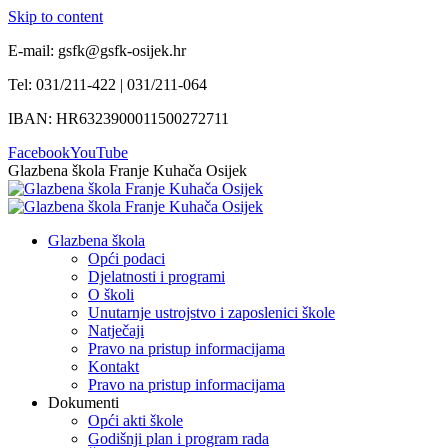
Skip to content
E-mail: gsfk@gsfk-osijek.hr
Tel: 031/211-422 | 031/211-064
IBAN: HR6323900011500272711
Facebook
YouTube
Glazbena škola Franje Kuhača Osijek
Glazbena škola
Opći podaci
Djelatnosti i programi
O školi
Unutarnje ustrojstvo i zaposlenici škole
Natječaji
Pravo na pristup informacijama
Kontakt
Pravo na pristup informacijama
Dokumenti
Opći akti škole
Godišnji plan i program rada