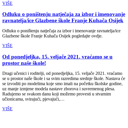
VIŠE
Odluku o poništenju natječaja za izbor i imenovanje
ravnatelja/ice Glazbene škole Franje Kuhača Osijek
Odluku o poništenju natječaja za izbor i imenovanje ravnatelja/ice
Glazbene škole Franje Kuhača Osijek pogledajte ovdje.
VIŠE
Od ponedjeljka, 15. veljače 2021. vraćamo se u
prostor naše škole!
Dragi učenici i roditelji, od ponedjeljka, 15. veljače 2021. vraćamo
se u prostor naše škole i sa svim razredima srednje škole. Nastava će
se izvoditi po modelima koje smo imali na početku školske godine,
uz manje izmjene modela nastave zborova i suvremenog plesa.
Radujemo se svakom danu koji možemo provesti u stvarnim
učionicama, svirajući, pjevajući,…
VIŠE