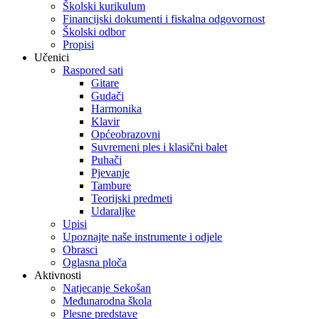
Školski kurikulum
Financijski dokumenti i fiskalna odgovornost
Školski odbor
Propisi
Učenici
Raspored sati
Gitare
Gudači
Harmonika
Klavir
Općeobrazovni
Suvremeni ples i klasični balet
Puhači
Pjevanje
Tambure
Teorijski predmeti
Udaraljke
Upisi
Upoznajte naše instrumente i odjele
Obrasci
Oglasna ploča
Aktivnosti
Natjecanje Sekošan
Međunarodna škola
Plesne predstave