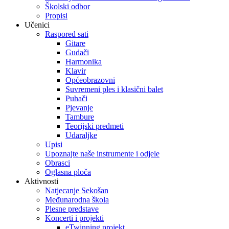
Školski odbor
Propisi
Učenici
Raspored sati
Gitare
Gudači
Harmonika
Klavir
Općeobrazovni
Suvremeni ples i klasični balet
Puhači
Pjevanje
Tambure
Teorijski predmeti
Udaraljke
Upisi
Upoznajte naše instrumente i odjele
Obrasci
Oglasna ploča
Aktivnosti
Natjecanje Sekošan
Međunarodna škola
Plesne predstave
Koncerti i projekti
eTwinning projekt