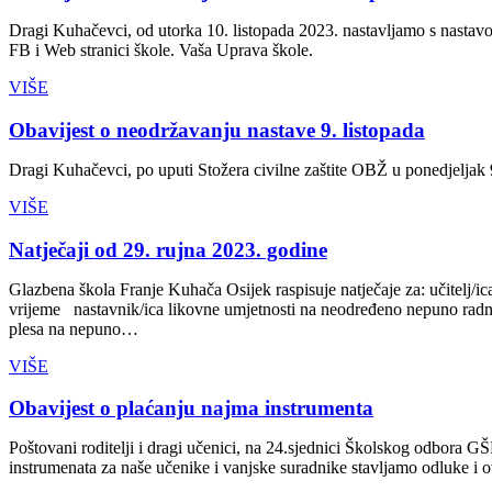
Dragi Kuhačevci, od utorka 10. listopada 2023. nastavljamo s nastav
FB i Web stranici škole. Vaša Uprava škole.
VIŠE
Obavijest o neodržavanju nastave 9. listopada
Dragi Kuhačevci, po uputi Stožera civilne zaštite OBŽ u ponedjeljak 9
VIŠE
Natječaji od 29. rujna 2023. godine
Glazbena škola Franje Kuhača Osijek raspisuje natječaje za: učitelj/
vrijeme nastavnik/ica likovne umjetnosti na neodređeno nepuno radno
plesa na nepuno…
VIŠE
Obavijest o plaćanju najma instrumenta
Poštovani roditelji i dragi učenici, na 24.sjednici Školskog odbora
instrumenata za naše učenike i vanjske suradnike stavljamo