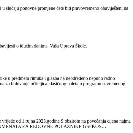
i u slučaju ponovne promjene ćete biti pravovremeno obaviješteni na
 obavijesti o idućim danima. Vaša Uprava Škole.
itmike u predmetu ritmika i glazba na neodređeno nepuno radno
na za bolovanje učiteljica klasičnog baleta u programu suvremenog
e vrijede od 1.rujna 2023.godine S obzirom na povećanja cijena najma
 NAJMA INSTRUMENATA ZA REDOVNE POLAZNIKE GŠFKOS…