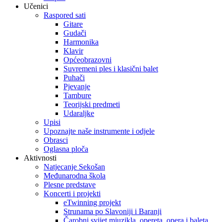
Učenici
Raspored sati
Gitare
Gudači
Harmonika
Klavir
Općeobrazovni
Suvremeni ples i klasični balet
Puhači
Pjevanje
Tambure
Teorijski predmeti
Udaraljke
Upisi
Upoznajte naše instrumente i odjele
Obrasci
Oglasna ploča
Aktivnosti
Natjecanje Sekošan
Međunarodna škola
Plesne predstave
Koncerti i projekti
eTwinning projekt
Strunama po Slavoniji i Baranji
Čarobni svijet mjuzikla, opereta, opera i baleta