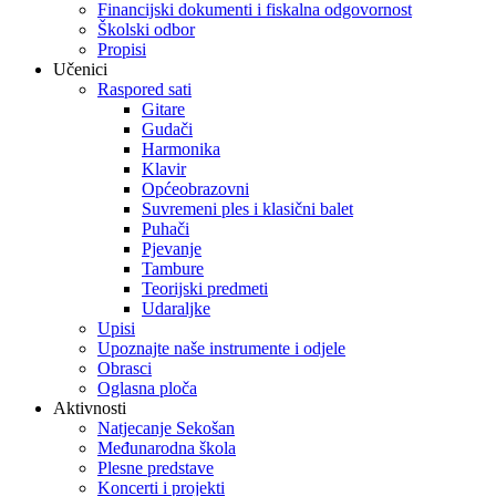
Financijski dokumenti i fiskalna odgovornost
Školski odbor
Propisi
Učenici
Raspored sati
Gitare
Gudači
Harmonika
Klavir
Općeobrazovni
Suvremeni ples i klasični balet
Puhači
Pjevanje
Tambure
Teorijski predmeti
Udaraljke
Upisi
Upoznajte naše instrumente i odjele
Obrasci
Oglasna ploča
Aktivnosti
Natjecanje Sekošan
Međunarodna škola
Plesne predstave
Koncerti i projekti