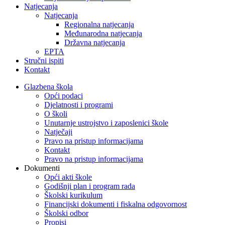
Natjecanja
Natjecanja
Regionalna natjecanja
Međunarodna natjecanja
Državna natjecanja
EPTA
Stručni ispiti
Kontakt
Glazbena škola
Opći podaci
Djelatnosti i programi
O školi
Unutarnje ustrojstvo i zaposlenici škole
Natječaji
Pravo na pristup informacijama
Kontakt
Pravo na pristup informacijama
Dokumenti
Opći akti škole
Godišnji plan i program rada
Školski kurikulum
Financijski dokumenti i fiskalna odgovornost
Školski odbor
Propisi