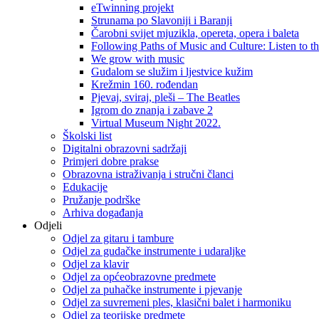
eTwinning projekt
Strunama po Slavoniji i Baranji
Čarobni svijet mjuzikla, opereta, opera i baleta
Following Paths of Music and Culture: Listen to 
We grow with music
Gudalom se služim i ljestvice kužim
Krežmin 160. rođendan
Pjevaj, sviraj, pleši – The Beatles
Igrom do znanja i zabave 2
Virtual Museum Night 2022.
Školski list
Digitalni obrazovni sadržaji
Primjeri dobre prakse
Obrazovna istraživanja i stručni članci
Edukacije
Pružanje podrške
Arhiva događanja
Odjeli
Odjel za gitaru i tambure
Odjel za gudačke instrumente i udaraljke
Odjel za klavir
Odjel za općeobrazovne predmete
Odjel za puhačke instrumente i pjevanje
Odjel za suvremeni ples, klasični balet i harmoniku
Odjel za teorijske predmete