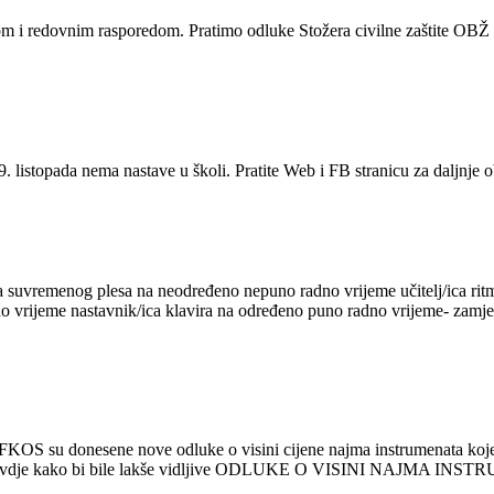
om i redovnim rasporedom. Pratimo odluke Stožera civilne zaštite OBŽ 
. listopada nema nastave u školi. Pratite Web i FB stranicu za daljnje
ica suvremenog plesa na neodređeno nepuno radno vrijeme učitelj/ica r
 vrijeme nastavnik/ica klavira na određeno puno radno vrijeme- zamje
 GŠFKOS su donesene nove odluke o visini cijene najma instrumenata koj
 odluke i ovdje kako bi bile lakše vidljive ODLUKE O VISINI