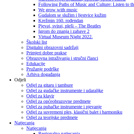
Following Paths of Music and Culture: Listen to 
We grow with music
Gudalom se služim i ljestvice kužim
Krežmin 160. rođendan
Pjevaj, sviraj, pleši – The Beatles
Igrom do znanja i zabave 2
Virtual Museum Night 2022.
Školski list
Digitalni obrazovni sadržaji
Primjeri dobre prakse
Obrazovna istraživanja i stručni članci
Edukacije
Pružanje podrške
Arhiva događanja
Odjeli
Odjel za gitaru i tambure
Odjel za gudačke instrumente i udaraljke
Odjel za klavir
Odjel za općeobrazovne predmete
Odjel za puhačke instrumente i pjevanje
Odjel za suvremeni ples, klasični balet i harmoniku
Odjel za teorijske predmete
Natjecanja
Natjecanja
Regionalna natjecanja