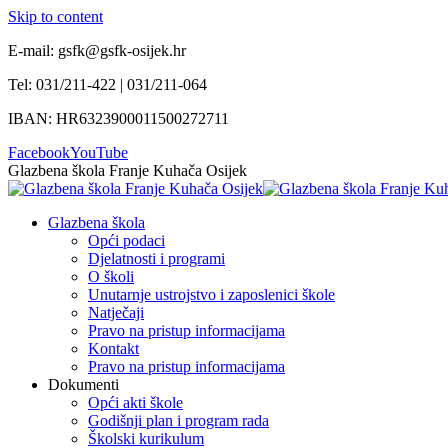
Skip to content
E-mail: gsfk@gsfk-osijek.hr
Tel: 031/211-422 | 031/211-064
IBAN: HR6323900011500272711
Facebook
YouTube
Glazbena škola Franje Kuhača Osijek
Glazbena škola
Opći podaci
Djelatnosti i programi
O školi
Unutarnje ustrojstvo i zaposlenici škole
Natječaji
Pravo na pristup informacijama
Kontakt
Pravo na pristup informacijama
Dokumenti
Opći akti škole
Godišnji plan i program rada
Školski kurikulum