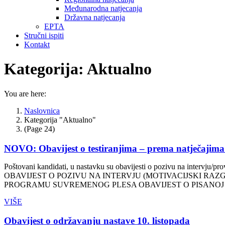
Međunarodna natjecanja
Državna natjecanja
EPTA
Stručni ispiti
Kontakt
Kategorija:
Aktualno
You are here:
Naslovnica
Kategorija "Aktualno"
(Page 24)
NOVO: Obavijest o testiranjima – prema natječajima
Poštovani kandidati, u nastavku su obavijesti o pozivu na 
OBAVIJEST O POZIVU NA INTERVJU (MOTIVACIJSKI RAZG
PROGRAMU SUVREMENOG PLESA OBAVIJEST O PISANOJ
VIŠE
Obavijest o održavanju nastave 10. listopada