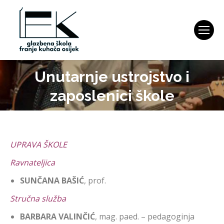
Unutarnje ustrojstvo i
You are here:
zaposlenici škole
UPRAVA ŠKOLE
Ravnateljica
SUNČANA BAŠIĆ
, prof.
Stručna služba
BARBARA VALINČIĆ
, mag. paed. – pedagoginja