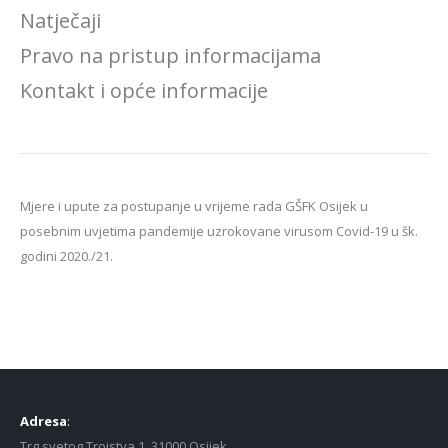
Natječaji
Pravo na pristup informacijama
Kontakt i opće informacije
Mjere i upute za postupanje u vrijeme rada GŠFK Osijek u
posebnim uvjetima pandemije uzrokovane virusom Covid-19 u šk.
godini 2020./21.
Adresa
:
Trg svetog Trojstva 1, 31000 Osijek