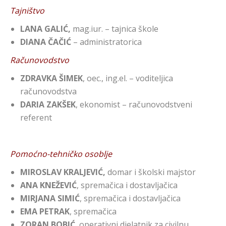
Tajništvo
LANA GALIĆ,
mag.iur. – tajnica škole
DIANA ČAČIĆ
– administratorica
Računovodstvo
ZDRAVKA ŠIMEK
, oec., ing.el. – voditeljica
računovodstva
DARIA ZAKŠEK
, ekonomist – računovodstveni
referent
Pomoćno-tehničko osoblje
MIROSLAV KRALJEVIĆ,
domar i školski majstor
ANA KNEŽEVIĆ
, spremačica i dostavljačica
MIRJANA
SIMIĆ
, spremačica i dostavljačica
EMA PETRAK
, spremačica
ZORAN BOBIĆ
, operativni djelatnik za civilnu