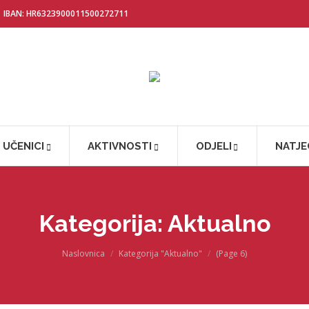
IBAN: HR6323900011500272711
UČENICI
AKTIVNOSTI
ODJELI
NATJE
Kategorija:
Aktualno
You are here:
Naslovnica
Kategorija "Aktualno"
(Page 6)