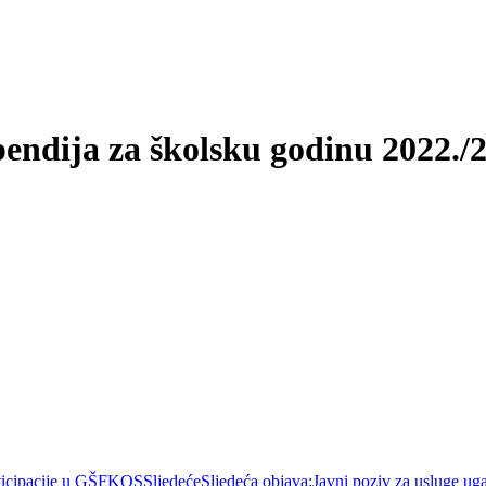
pendija za školsku godinu 2022./
rticipacije u GŠFKOS
Sljedeće
Sljedeća objava:
Javni poziv za usluge uga