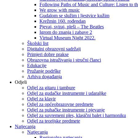
Following Paths of Music and Culture: Listen to 
We grow with music
Gudalom se služim i ljestvice kužim
Krežmin 160. rođendan
Pjevaj, sviraj, pleši – The Beatles
Igrom do znanja i zabave 2
Virtual Museum Night 2022.
Školski list
Digitalni obrazovni sadržaji
Primjeri dobre prakse
Obrazovna istraživanja i stručni članci
Edukacije
Pružanje podrške
Arhiva događanja
Odjeli
Odjel za gitaru i tambure
Odjel za gudačke instrumente i udaraljke
Odjel za klavir
Odjel za općeobrazovne predmete
Odjel za puhačke instrumente i pjevanje
Odjel za suvremeni ples, klasični balet i harmoniku
Odjel za teorijske predmete
Natjecanja
Natjecanja
Regionalna natjecanja