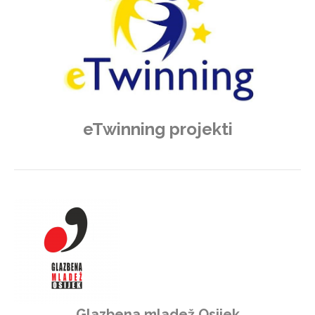
eTwinning projekti
Glazbena mladež Osijek