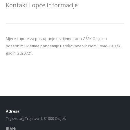
Kontakt i opće informacije
Mjere i upute za postupanje u vrijeme rada GŠFK Osijek u
posebnim uvjetima pandemije uzrokovane virusom Covid-19 u šk.
godini 2020./21.
Adresa
:
Trg svetog Trojstva 1, 31000 Osijek
IBAN
: