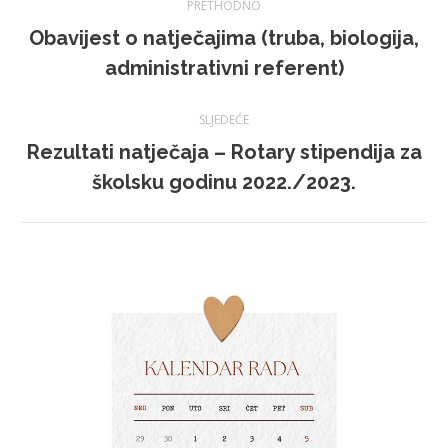
PRETHODNO
Obavijest o natječajima (truba, biologija,
Prethodna
administrativni referent)
objava:
SLJEDEĆE
Rezultati natječaja – Rotary stipendija za
Sljedeća
školsku godinu 2022./2023.
objava: