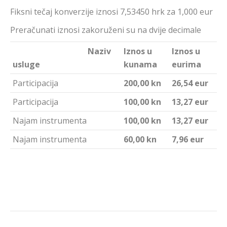
Fiksni tečaj konverzije iznosi 7,53450 hrk za 1,000 eur
Preračunati iznosi zakoruženi su na dvije decimale
Naziv
Iznos u
Iznos u
usluge
kunama
eurima
Participacija
200,00 kn
26,54 eur
Participacija
100,00 kn
13,27 eur
Najam instrumenta
100,00 kn
13,27 eur
Najam instrumenta
60,00 kn
7,96 eur
Navigacija