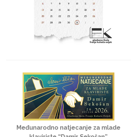
Međunarodno natjecanje za mlade
klaviriste “Damir Sekošan”