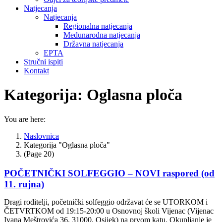
Natjecanja
Natjecanja
Regionalna natjecanja
Međunarodna natjecanja
Državna natjecanja
EPTA
Stručni ispiti
Kontakt
Kategorija:
Oglasna ploča
You are here:
Naslovnica
Kategorija "Oglasna ploča"
(Page 20)
POČETNIČKI SOLFEGGIO – NOVI raspored (od
11. rujna)
Dragi roditelji, početnički solfeggio održavat će se UTORKOM i
ČETVRTKOM od 19:15-20:00 u Osnovnoj školi Vijenac (Vijenac
Ivana Meštrovića 36, 31000, Osijek) na prvom katu. Okupljanje je