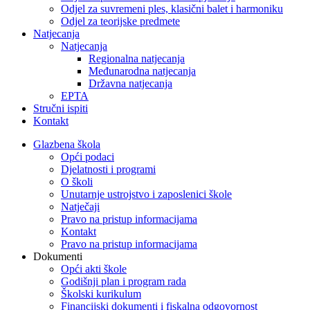
Odjel za suvremeni ples, klasični balet i harmoniku
Odjel za teorijske predmete
Natjecanja
Natjecanja
Regionalna natjecanja
Međunarodna natjecanja
Državna natjecanja
EPTA
Stručni ispiti
Kontakt
Glazbena škola
Opći podaci
Djelatnosti i programi
O školi
Unutarnje ustrojstvo i zaposlenici škole
Natječaji
Pravo na pristup informacijama
Kontakt
Pravo na pristup informacijama
Dokumenti
Opći akti škole
Godišnji plan i program rada
Školski kurikulum
Financijski dokumenti i fiskalna odgovornost