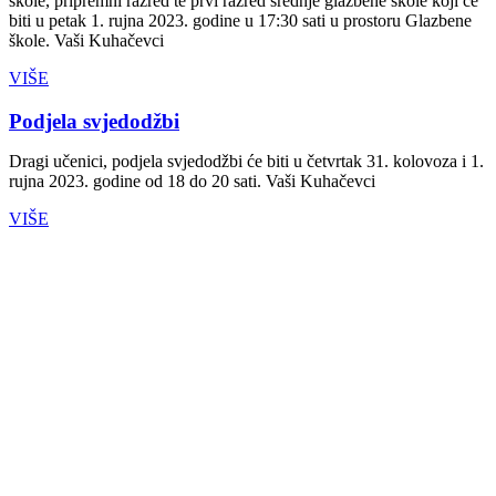
škole, pripremni razred te prvi razred srednje glazbene škole koji će
biti u petak 1. rujna 2023. godine u 17:30 sati u prostoru Glazbene
škole. Vaši Kuhačevci
VIŠE
Podjela svjedodžbi
Dragi učenici, podjela svjedodžbi će biti u četvrtak 31. kolovoza i 1.
rujna 2023. godine od 18 do 20 sati. Vaši Kuhačevci
VIŠE