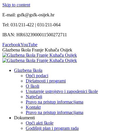
Skip to content
E-mail: gsfk@gsfk-osijek.hr
Tel: 031/211-422 | 031/211-064
IBAN: HR6323900011500272711
Facebook
YouTube
Glazbena škola Franje Kuhača Osijek
Glazbena škola
Opći podaci
Djelatnosti i programi
O školi
Unutarnje ustrojstvo i zaposlenici škole
Natječaji
Pravo na pristup informacijama
Kontakt
Pravo na pristup informacijama
Dokumenti
Opći akti škole
Godišnji plan i program rada