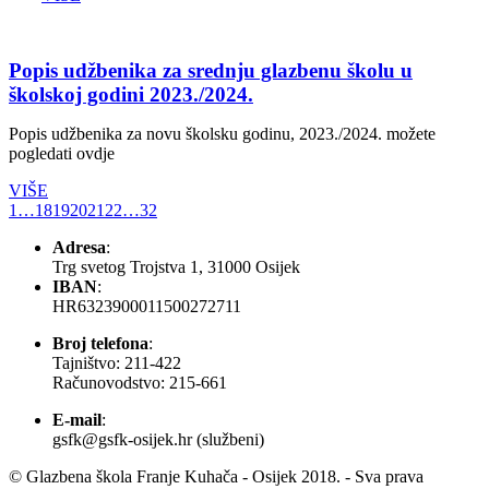
Popis udžbenika za srednju glazbenu školu u
školskoj godini 2023./2024.
Popis udžbenika za novu školsku godinu, 2023./2024. možete
pogledati ovdje
VIŠE
1
…
18
19
20
21
22
…
32
Adresa
:
Trg svetog Trojstva 1, 31000 Osijek
IBAN
:
HR6323900011500272711
Broj telefona
:
Tajništvo: 211-422
Računovodstvo: 215-661
E-mail
:
gsfk@gsfk-osijek.hr (službeni)
© Glazbena škola Franje Kuhača - Osijek 2018. - Sva prava