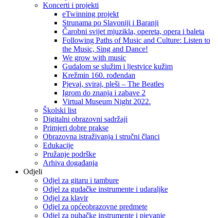
Koncerti i projekti
eTwinning projekt
Strunama po Slavoniji i Baranji
Čarobni svijet mjuzikla, opereta, opera i baleta
Following Paths of Music and Culture: Listen to
the Music, Sing and Dance!
We grow with music
Gudalom se služim i ljestvice kužim
Krežmin 160. rođendan
Pjevaj, sviraj, pleši – The Beatles
Igrom do znanja i zabave 2
Virtual Museum Night 2022.
Školski list
Digitalni obrazovni sadržaji
Primjeri dobre prakse
Obrazovna istraživanja i stručni članci
Edukacije
Pružanje podrške
Arhiva događanja
Odjeli
Odjel za gitaru i tambure
Odjel za gudačke instrumente i udaraljke
Odjel za klavir
Odjel za općeobrazovne predmete
Odjel za puhačke instrumente i pjevanje