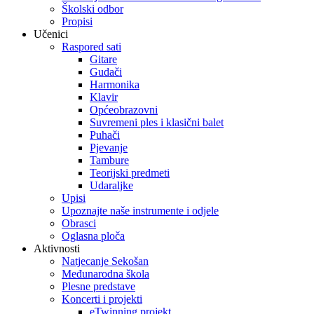
Školski odbor
Propisi
Učenici
Raspored sati
Gitare
Gudači
Harmonika
Klavir
Općeobrazovni
Suvremeni ples i klasični balet
Puhači
Pjevanje
Tambure
Teorijski predmeti
Udaraljke
Upisi
Upoznajte naše instrumente i odjele
Obrasci
Oglasna ploča
Aktivnosti
Natjecanje Sekošan
Međunarodna škola
Plesne predstave
Koncerti i projekti
eTwinning projekt