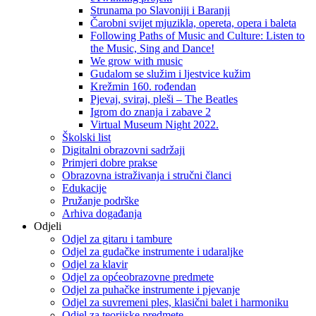
Strunama po Slavoniji i Baranji
Čarobni svijet mjuzikla, opereta, opera i baleta
Following Paths of Music and Culture: Listen to
the Music, Sing and Dance!
We grow with music
Gudalom se služim i ljestvice kužim
Krežmin 160. rođendan
Pjevaj, sviraj, pleši – The Beatles
Igrom do znanja i zabave 2
Virtual Museum Night 2022.
Školski list
Digitalni obrazovni sadržaji
Primjeri dobre prakse
Obrazovna istraživanja i stručni članci
Edukacije
Pružanje podrške
Arhiva događanja
Odjeli
Odjel za gitaru i tambure
Odjel za gudačke instrumente i udaraljke
Odjel za klavir
Odjel za općeobrazovne predmete
Odjel za puhačke instrumente i pjevanje
Odjel za suvremeni ples, klasični balet i harmoniku
Odjel za teorijske predmete