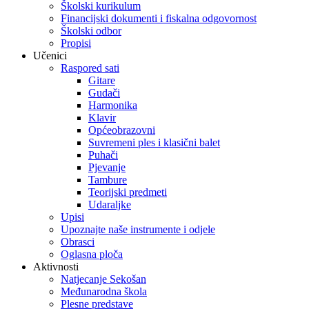
Školski kurikulum
Financijski dokumenti i fiskalna odgovornost
Školski odbor
Propisi
Učenici
Raspored sati
Gitare
Gudači
Harmonika
Klavir
Općeobrazovni
Suvremeni ples i klasični balet
Puhači
Pjevanje
Tambure
Teorijski predmeti
Udaraljke
Upisi
Upoznajte naše instrumente i odjele
Obrasci
Oglasna ploča
Aktivnosti
Natjecanje Sekošan
Međunarodna škola
Plesne predstave