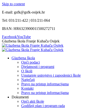
Skip to content
E-mail: gsfk@gsfk-osijek.hr
Tel: 031/211-422 | 031/211-064
IBAN: HR6323900011500272711
Facebook
YouTube
Glazbena škola Franje Kuhača Osijek
Glazbena škola
Opći podaci
Djelatnosti i programi
O školi
Unutarnje ustrojstvo i zaposlenici škole
Natječaji
Pravo na pristup informacijama
Kontakt
Pravo na pristup informacijama
Dokumenti
Opći akti škole
Godišnji plan i program rada