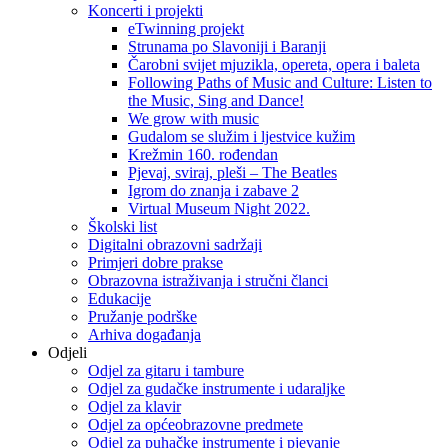
Koncerti i projekti
eTwinning projekt
Strunama po Slavoniji i Baranji
Čarobni svijet mjuzikla, opereta, opera i baleta
Following Paths of Music and Culture: Listen to
the Music, Sing and Dance!
We grow with music
Gudalom se služim i ljestvice kužim
Krežmin 160. rođendan
Pjevaj, sviraj, pleši – The Beatles
Igrom do znanja i zabave 2
Virtual Museum Night 2022.
Školski list
Digitalni obrazovni sadržaji
Primjeri dobre prakse
Obrazovna istraživanja i stručni članci
Edukacije
Pružanje podrške
Arhiva događanja
Odjeli
Odjel za gitaru i tambure
Odjel za gudačke instrumente i udaraljke
Odjel za klavir
Odjel za općeobrazovne predmete
Odjel za puhačke instrumente i pjevanje