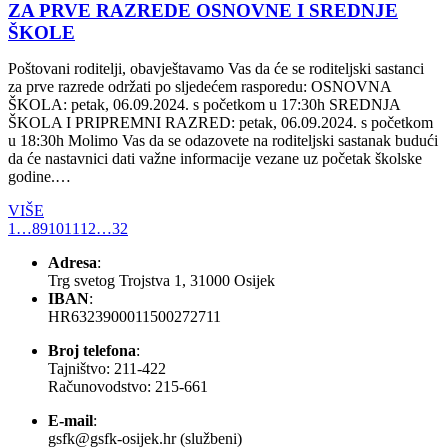
ZA PRVE RAZREDE OSNOVNE I SREDNJE
ŠKOLE
Poštovani roditelji, obavještavamo Vas da će se roditeljski sastanci
za prve razrede održati po sljedećem rasporedu: OSNOVNA
ŠKOLA: petak, 06.09.2024. s početkom u 17:30h SREDNJA
ŠKOLA I PRIPREMNI RAZRED: petak, 06.09.2024. s početkom
u 18:30h Molimo Vas da se odazovete na roditeljski sastanak budući
da će nastavnici dati važne informacije vezane uz početak školske
godine.…
VIŠE
1
…
8
9
10
11
12
…
32
Adresa
:
Trg svetog Trojstva 1, 31000 Osijek
IBAN
:
HR6323900011500272711
Broj telefona
:
Tajništvo: 211-422
Računovodstvo: 215-661
E-mail
:
gsfk@gsfk-osijek.hr (službeni)