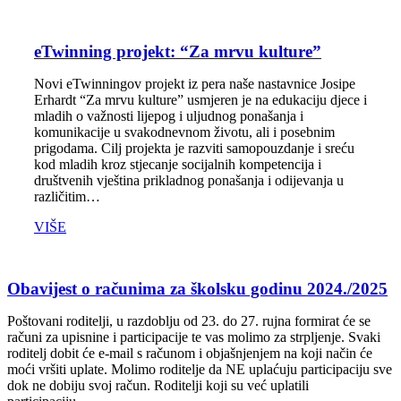
eTwinning projekt: “Za mrvu kulture”
Novi eTwinningov projekt iz pera naše nastavnice Josipe
Erhardt “Za mrvu kulture” usmjeren je na edukaciju djece i
mladih o važnosti lijepog i uljudnog ponašanja i
komunikacije u svakodnevnom životu, ali i posebnim
prigodama. Cilj projekta je razviti samopouzdanje i sreću
kod mladih kroz stjecanje socijalnih kompetencija i
društvenih vještina prikladnog ponašanja i odijevanja u
različitim…
VIŠE
Obavijest o računima za školsku godinu 2024./2025
Poštovani roditelji, u razdoblju od 23. do 27. rujna formirat će se
računi za upisnine i participacije te vas molimo za strpljenje. Svaki
roditelj dobit će e-mail s računom i objašnjenjem na koji način će
moći vršiti uplate. Molimo roditelje da NE uplaćuju participaciju sve
dok ne dobiju svoj račun. Roditelji koji su već uplatili