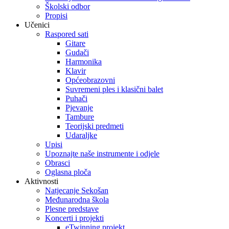
Školski odbor
Propisi
Učenici
Raspored sati
Gitare
Gudači
Harmonika
Klavir
Općeobrazovni
Suvremeni ples i klasični balet
Puhači
Pjevanje
Tambure
Teorijski predmeti
Udaraljke
Upisi
Upoznajte naše instrumente i odjele
Obrasci
Oglasna ploča
Aktivnosti
Natjecanje Sekošan
Međunarodna škola
Plesne predstave
Koncerti i projekti
eTwinning projekt