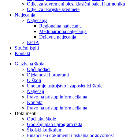
Odjel za suvremeni ples, klasični balet i harmoniku
Odjel za teorijske predmete
Natjecanja
Natjecanja
Regionalna natjecanja
Međunarodna natjecanja
Državna natjecanja
EPTA
Stručni ispiti
Kontakt
Glazbena škola
Opći podaci
Djelatnosti i programi
O školi
Unutarnje ustrojstvo i zaposlenici škole
Natječaji
Pravo na pristup informacijama
Kontakt
Pravo na pristup informacijama
Dokumenti
Opći akti škole
Godišnji plan i program rada
Školski kurikulum
Financijski dokumenti i fiskalna odgovornost