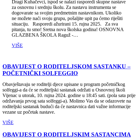
Dragi Kuhačevci, ispod se nalazi rasporedi skupne nastave
za osnovnu i srednju školu. Za nastavu instrumenta se
dogovarate sa svojim predmetnim nastavnikom. Ukoliko
ne možete naći svoju grupu, pošaljite upit pa ćemo riješiti
situaciju. Rasporedi ažurirani 15. rujna 2025. Za sva
pitanja, tu smo! Sretna nova školska godina! OSNOVNA
GLAZBENA ŠKOLA Raguž -…
VIŠE
OBAVIJEST O RODITELJSKOM SASTANKU –
POČETNIČKI SOLFEGGIO
Obavještavaju se roditelji djece upisane u program početničkog
solfeggi-a da će se roditeljski sastanak održati u Osnovnoj školi
Vijenac u utorak, 10. rujna 2024. godine u 18:45 sati. (pola sata prije
održavanja prvog sata solfeggi-a). Molimo Vas da se odazovete na
roditeljski sastanak budući da će nastavnica dati važne informacije
vezane uz početak nastave.
VIŠE
OBAVIJEST O RODITELJSKIM SASTANCIMA