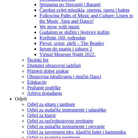
Strunama po Slavoniji i Baranji
Čarobni svijet mjuzikla, opereta, opera i baleta
Following Paths of Music and Culture: Listen to
the Music, Sing and Dance!
We grow with music
Gudalom se služim i ljestvice kužim
Krežmin 160. rođendan
Pjevaj, sviraj, pleši – The Beatles
Igrom do znanja i zabave 2
Virtual Museum Night 2022.
Školski list
Digitalni obrazovni sadržaji
Primjeri dobre prakse
Obrazovna istraživanja i stručni članci
Edukacije
Pružanje podrške
Arhiva događanja
Odjeli
Odjel za gitaru i tambure
Odjel za gudačke instrumente i udaraljke
Odjel za klavir
Odjel za općeobrazovne predmete
Odjel za puhačke instrumente i pjevanje
Odjel za suvremeni ples, klasični balet i harmoniku
Odjel za teorijske predmete