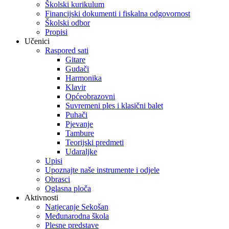
Školski kurikulum
Financijski dokumenti i fiskalna odgovornost
Školski odbor
Propisi
Učenici
Raspored sati
Gitare
Gudači
Harmonika
Klavir
Općeobrazovni
Suvremeni ples i klasični balet
Puhači
Pjevanje
Tambure
Teorijski predmeti
Udaraljke
Upisi
Upoznajte naše instrumente i odjele
Obrasci
Oglasna ploča
Aktivnosti
Natjecanje Sekošan
Međunarodna škola
Plesne predstave