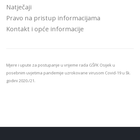
Natječaji
Pravo na pristup informacijama
Kontakt i opće informacije
Mjere i upute za postupanje u vrijeme rada GŠFK Osijek u
posebnim uvjetima pandemije uzrokovane virusom Covid-19 u šk.
godini 2020./21.