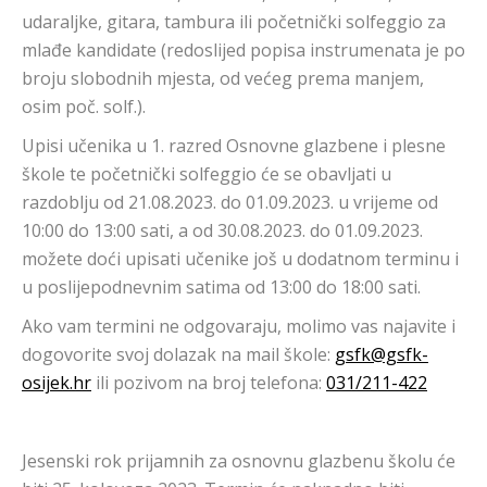
udaraljke, gitara, tambura ili početnički solfeggio za
mlađe kandidate (redoslijed popisa instrumenata je po
broju slobodnih mjesta, od većeg prema manjem,
osim poč. solf.).
Upisi učenika u 1. razred Osnovne glazbene i plesne
škole te početnički solfeggio će se obavljati u
razdoblju od 21.08.2023. do 01.09.2023. u vrijeme od
10:00 do 13:00 sati, a od 30.08.2023. do 01.09.2023.
možete doći upisati učenike još u dodatnom terminu i
u poslijepodnevnim satima od 13:00 do 18:00 sati.
Ako vam termini ne odgovaraju, molimo vas najavite i
dogovorite svoj dolazak na mail škole:
gsfk@gsfk-
osijek.hr
ili pozivom na broj telefona:
031/211-422
Jesenski rok prijamnih za osnovnu glazbenu školu će