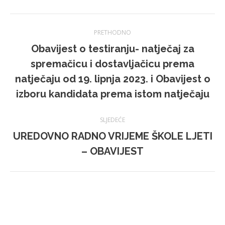
Navigacija
PRETHODNO
Obavijest o testiranju- natječaj za
spremačicu i dostavljačicu prema
Prethodna
natječaju od 19. lipnja 2023. i Obavijest o
objava:
izboru kandidata prema istom natječaju
SLJEDEĆE
UREDOVNO RADNO VRIJEME ŠKOLE LJETI
Sljedeća
– OBAVIJEST
objava: