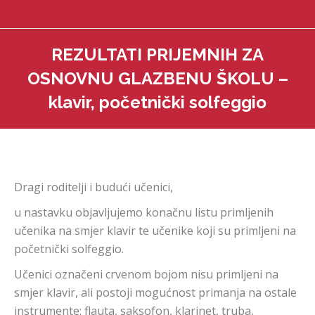
REZULTATI PRIJEMNIH ZA
OSNOVNU GLAZBENU ŠKOLU –
klavir, početnički solfeggio
You are here:
Dragi roditelji i budući učenici,
u nastavku objavljujemo konačnu listu primljenih
učenika na smjer klavir te učenike koji su primljeni na
početnički solfeggio.
Učenici označeni crvenom bojom nisu primljeni na
smjer klavir, ali postoji mogućnost primanja na ostale
instrumente: flauta, saksofon, klarinet, truba,