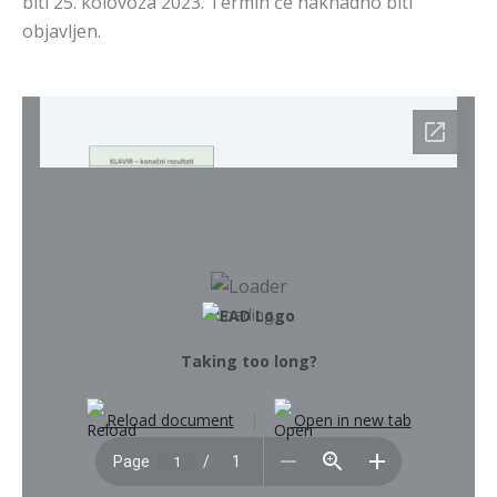
biti 25. kolovoza 2023. Termin će naknadno biti
objavljen.
Loading...
Taking too long?
Reload document
|
Open in new tab