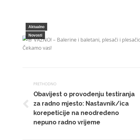
Aktualno
Novosti
VAŽNO! – Balerine i baletani, plesači i plesač
Čekamo vas!
Navigacija
PRETHODNO
Obavijest o provođenju testiranja
za radno mjesto: Nastavnik/ica
Prethodna
korepeticije na neodređeno
objava:
nepuno radno vrijeme