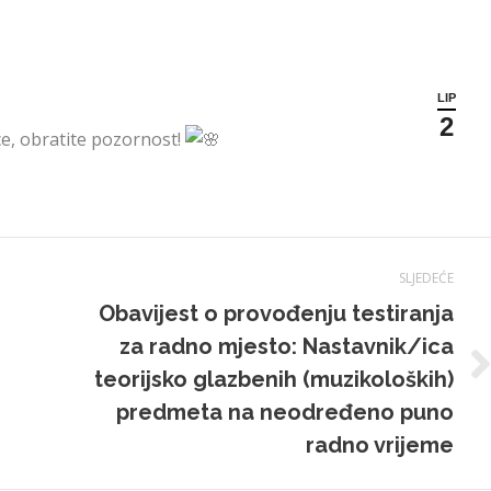
LIP
2
ice, obratite pozornost!
SLJEDEĆE
Obavijest o provođenju testiranja
za radno mjesto: Nastavnik/ica
Sljedeća
teorijsko glazbenih (muzikoloških)
objava:
predmeta na neodređeno puno
radno vrijeme