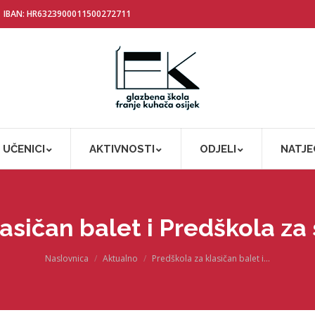
IBAN: HR6323900011500272711
UČENICI
AKTIVNOSTI
ODJELI
NATJE
asičan balet i Predškola z
You are here:
Naslovnica
Aktualno
Predškola za klasičan balet i…