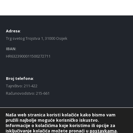
Adresa
:
Trg svetog Trojstva 1, 31000 Osijek
IBAN
:
HR6323900011500272711
Broj telefona
:
Tajništvo: 211-422
Računovodstvo: 215-661
Naša web stranica koristi kolačiće kako bismo vam
E-mail
:
pružili najbolje moguće korisničko iskustvo.
gsfk@gsfk-osijek.hr (službeni)
Informacije o kolačićima koje koristimo ili opcije za
isključivanje kolačića možete pronaći u
postavkama
.