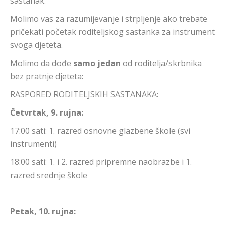
sastanak.
Molimo vas za razumijevanje i strpljenje ako trebate
pričekati početak roditeljskog sastanka za instrument
svoga djeteta.
Molimo da dođe
samo jedan
od roditelja/skrbnika
bez pratnje djeteta:
RASPORED RODITELJSKIH SASTANAKA:
Četvrtak, 9. rujna:
17:00 sati: 1. razred osnovne glazbene škole (svi
instrumenti)
18:00 sati: 1. i 2. razred pripremne naobrazbe i 1.
razred srednje škole
Petak, 10. rujna: