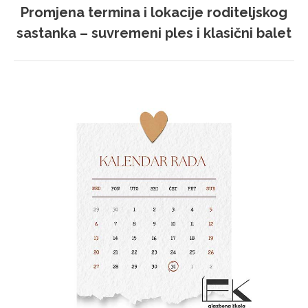
Promjena termina i lokacije roditeljskog
Sljedeća
sastanka – suvremeni ples i klasični balet
objava: