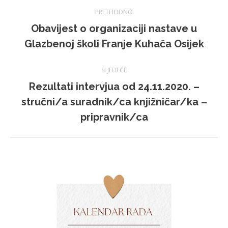
Navigacija
PRETHODNO
Obavijest o organizaciji nastave u
Prethodna
Glazbenoj školi Franje Kuhača Osijek
objava:
SLJEDEĆE
Rezultati intervjua od 24.11.2020. –
Sljedeća
stručni/a suradnik/ca knjižničar/ka –
objava:
pripravnik/ca