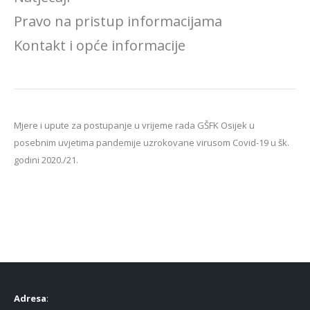
Pravo na pristup informacijama
Kontakt i opće informacije
Mjere i upute za postupanje u vrijeme rada GŠFK Osijek u
posebnim uvjetima pandemije uzrokovane virusom Covid-19 u šk.
godini 2020./21.
Adresa
: