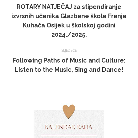
ROTARY NATJEČAJ za stipendiranje
izvrsnih učenika Glazbene škole Franje
Prethodna
Kuhača Osijek u školskoj godini
objava:
2024./2025.
SLJEDEĆE
Following Paths of Music and Culture:
Sljedeća
Listen to the Music, Sing and Dance!
objava: