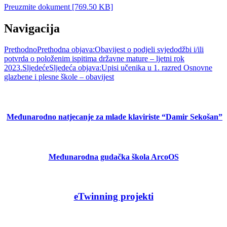
Preuzmite dokument [769.50 KB]
Navigacija
Prethodno
Prethodna objava:
Obavijest o podjeli svjedodžbi i/ili
potvrda o položenim ispitima državne mature – ljetni rok
2023.
Sljedeće
Sljedeća objava:
Upisi učenika u 1. razred Osnovne
glazbene i plesne škole – obavijest
Međunarodno natjecanje za mlade klaviriste “Damir Sekošan”
Međunarodna gudačka škola ArcoOS
eTwinning projekti