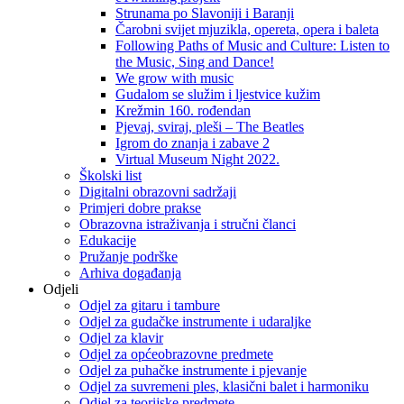
Strunama po Slavoniji i Baranji
Čarobni svijet mjuzikla, opereta, opera i baleta
Following Paths of Music and Culture: Listen to
the Music, Sing and Dance!
We grow with music
Gudalom se služim i ljestvice kužim
Krežmin 160. rođendan
Pjevaj, sviraj, pleši – The Beatles
Igrom do znanja i zabave 2
Virtual Museum Night 2022.
Školski list
Digitalni obrazovni sadržaji
Primjeri dobre prakse
Obrazovna istraživanja i stručni članci
Edukacije
Pružanje podrške
Arhiva događanja
Odjeli
Odjel za gitaru i tambure
Odjel za gudačke instrumente i udaraljke
Odjel za klavir
Odjel za općeobrazovne predmete
Odjel za puhačke instrumente i pjevanje
Odjel za suvremeni ples, klasični balet i harmoniku
Odjel za teorijske predmete