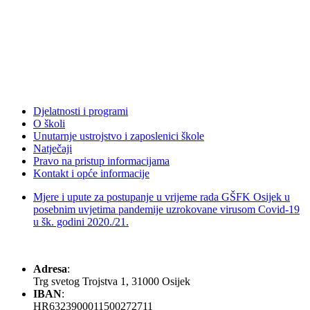
Djelatnosti i programi
O školi
Unutarnje ustrojstvo i zaposlenici škole
Natječaji
Pravo na pristup informacijama
Kontakt i opće informacije
Mjere i upute za postupanje u vrijeme rada GŠFK Osijek u
posebnim uvjetima pandemije uzrokovane virusom Covid-19
u šk. godini 2020./21.
Adresa
:
Trg svetog Trojstva 1, 31000 Osijek
IBAN
:
HR6323900011500272711