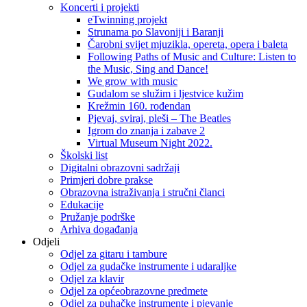
Koncerti i projekti
eTwinning projekt
Strunama po Slavoniji i Baranji
Čarobni svijet mjuzikla, opereta, opera i baleta
Following Paths of Music and Culture: Listen to
the Music, Sing and Dance!
We grow with music
Gudalom se služim i ljestvice kužim
Krežmin 160. rođendan
Pjevaj, sviraj, pleši – The Beatles
Igrom do znanja i zabave 2
Virtual Museum Night 2022.
Školski list
Digitalni obrazovni sadržaji
Primjeri dobre prakse
Obrazovna istraživanja i stručni članci
Edukacije
Pružanje podrške
Arhiva događanja
Odjeli
Odjel za gitaru i tambure
Odjel za gudačke instrumente i udaraljke
Odjel za klavir
Odjel za općeobrazovne predmete
Odjel za puhačke instrumente i pjevanje