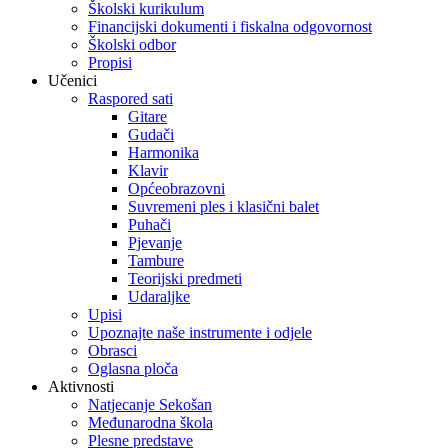
Školski kurikulum
Financijski dokumenti i fiskalna odgovornost
Školski odbor
Propisi
Učenici
Raspored sati
Gitare
Gudači
Harmonika
Klavir
Općeobrazovni
Suvremeni ples i klasični balet
Puhači
Pjevanje
Tambure
Teorijski predmeti
Udaraljke
Upisi
Upoznajte naše instrumente i odjele
Obrasci
Oglasna ploča
Aktivnosti
Natjecanje Sekošan
Međunarodna škola
Plesne predstave