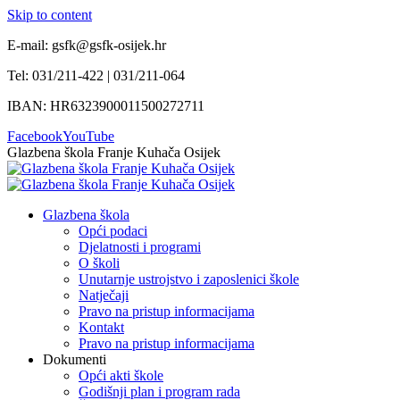
Skip to content
E-mail: gsfk@gsfk-osijek.hr
Tel: 031/211-422 | 031/211-064
IBAN: HR6323900011500272711
Facebook
YouTube
Glazbena škola Franje Kuhača Osijek
Glazbena škola
Opći podaci
Djelatnosti i programi
O školi
Unutarnje ustrojstvo i zaposlenici škole
Natječaji
Pravo na pristup informacijama
Kontakt
Pravo na pristup informacijama
Dokumenti
Opći akti škole
Godišnji plan i program rada