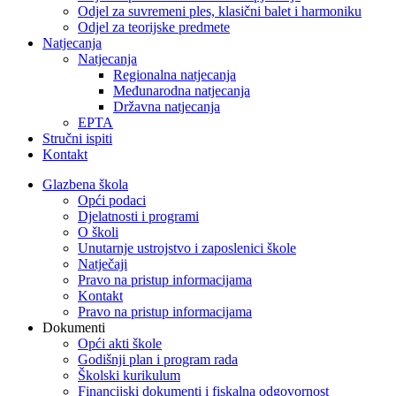
Odjel za suvremeni ples, klasični balet i harmoniku
Odjel za teorijske predmete
Natjecanja
Natjecanja
Regionalna natjecanja
Međunarodna natjecanja
Državna natjecanja
EPTA
Stručni ispiti
Kontakt
Glazbena škola
Opći podaci
Djelatnosti i programi
O školi
Unutarnje ustrojstvo i zaposlenici škole
Natječaji
Pravo na pristup informacijama
Kontakt
Pravo na pristup informacijama
Dokumenti
Opći akti škole
Godišnji plan i program rada
Školski kurikulum
Financijski dokumenti i fiskalna odgovornost