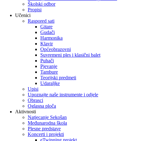
Školski odbor
Propisi
Učenici
Raspored sati
Gitare
Gudači
Harmonika
Klavir
Općeobrazovni
Suvremeni ples i klasični balet
Puhači
Pjevanje
Tambure
Teorijski predmeti
Udaraljke
Upisi
Upoznajte naše instrumente i odjele
Obrasci
Oglasna ploča
Aktivnosti
Natjecanje Sekošan
Međunarodna škola
Plesne predstave
Koncerti i projekti
eTwinning projekt