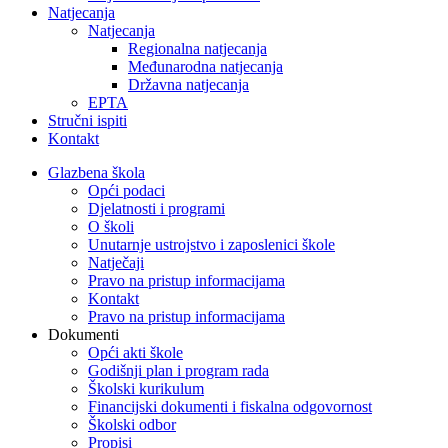
Natjecanja
Natjecanja
Regionalna natjecanja
Međunarodna natjecanja
Državna natjecanja
EPTA
Stručni ispiti
Kontakt
Glazbena škola
Opći podaci
Djelatnosti i programi
O školi
Unutarnje ustrojstvo i zaposlenici škole
Natječaji
Pravo na pristup informacijama
Kontakt
Pravo na pristup informacijama
Dokumenti
Opći akti škole
Godišnji plan i program rada
Školski kurikulum
Financijski dokumenti i fiskalna odgovornost
Školski odbor
Propisi