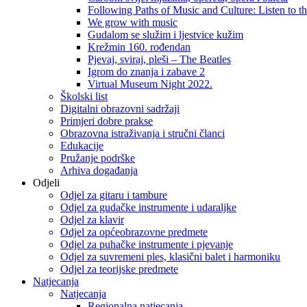
Following Paths of Music and Culture: Listen to 
We grow with music
Gudalom se služim i ljestvice kužim
Krežmin 160. rođendan
Pjevaj, sviraj, pleši – The Beatles
Igrom do znanja i zabave 2
Virtual Museum Night 2022.
Školski list
Digitalni obrazovni sadržaji
Primjeri dobre prakse
Obrazovna istraživanja i stručni članci
Edukacije
Pružanje podrške
Arhiva događanja
Odjeli
Odjel za gitaru i tambure
Odjel za gudačke instrumente i udaraljke
Odjel za klavir
Odjel za općeobrazovne predmete
Odjel za puhačke instrumente i pjevanje
Odjel za suvremeni ples, klasični balet i harmoniku
Odjel za teorijske predmete
Natjecanja
Natjecanja
Regionalna natjecanja