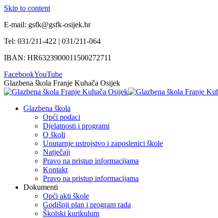
Skip to content
E-mail: gsfk@gsfk-osijek.hr
Tel: 031/211-422 | 031/211-064
IBAN: HR6323900011500272711
Facebook
YouTube
Glazbena škola Franje Kuhača Osijek
Glazbena škola
Opći podaci
Djelatnosti i programi
O školi
Unutarnje ustrojstvo i zaposlenici škole
Natječaji
Pravo na pristup informacijama
Kontakt
Pravo na pristup informacijama
Dokumenti
Opći akti škole
Godišnji plan i program rada
Školski kurikulum