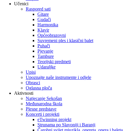
Učenici
Raspored sati
Gitare
Gudači
Harmonika
Klavir
Općeobrazovni
Suvremeni ples i klasični balet
Puhači
Pjevanje
Tambure
Teorijski predmeti
Udaraljke
Upisi
Upoznajte naše instrumente i odjele
Obrasci
Oglasna ploča
Aktivnosti
Natjecanje Sekošan
Međunarodna škola
Plesne predstave
Koncerti i projekti
eTwinning projekt
Strunama po Slavoniji i Baranji
Čarobni svijet mjuzikla, opereta, opera i baleta