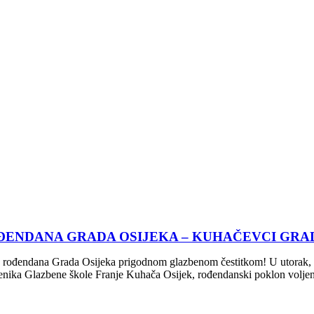
ĐENDANA GRADA OSIJEKA – KUHAČEVCI GRAD
 238. rođendana Grada Osijeka prigodnom glazbenom čestitkom! U ut
nika Glazbene škole Franje Kuhača Osijek, rođendanski poklon voljen