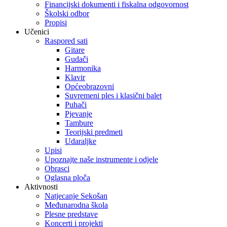
Financijski dokumenti i fiskalna odgovornost
Školski odbor
Propisi
Učenici
Raspored sati
Gitare
Gudači
Harmonika
Klavir
Općeobrazovni
Suvremeni ples i klasični balet
Puhači
Pjevanje
Tambure
Teorijski predmeti
Udaraljke
Upisi
Upoznajte naše instrumente i odjele
Obrasci
Oglasna ploča
Aktivnosti
Natjecanje Sekošan
Međunarodna škola
Plesne predstave
Koncerti i projekti