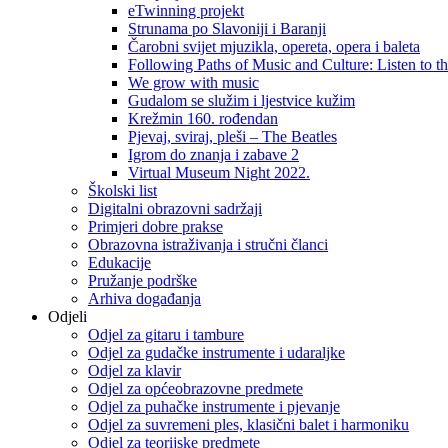
eTwinning projekt
Strunama po Slavoniji i Baranji
Čarobni svijet mjuzikla, opereta, opera i baleta
Following Paths of Music and Culture: Listen to 
We grow with music
Gudalom se služim i ljestvice kužim
Krežmin 160. rođendan
Pjevaj, sviraj, pleši – The Beatles
Igrom do znanja i zabave 2
Virtual Museum Night 2022.
Školski list
Digitalni obrazovni sadržaji
Primjeri dobre prakse
Obrazovna istraživanja i stručni članci
Edukacije
Pružanje podrške
Arhiva događanja
Odjeli
Odjel za gitaru i tambure
Odjel za gudačke instrumente i udaraljke
Odjel za klavir
Odjel za općeobrazovne predmete
Odjel za puhačke instrumente i pjevanje
Odjel za suvremeni ples, klasični balet i harmoniku
Odjel za teorijske predmete