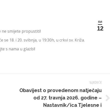
SVI
12
 ne smijete propustiti!
e 18. i 20. svibnja, u 19:30h, u crkvi sv. Križa.
ajte s nama u glazbi!
SLJEDEĆE
Obavijest o provedenom natječaju
od 27. travnja 2026. godine –
Sljedeća
Nastavnik/ica Tjelesne i
objava: