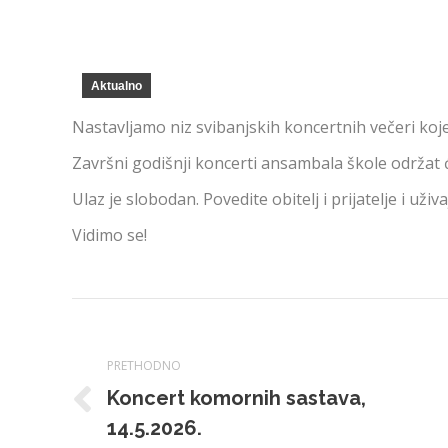
Aktualno
Nastavljamo niz svibanjskih koncertnih večeri koje
Završni godišnji koncerti ansambala škole održat će s
Ulaz je slobodan. Povedite obitelj i prijatelje i uživ
Vidimo se!
Navigacija
PRETHODNO
Koncert komornih sastava,
Prethodna
14.5.2026.
objava: