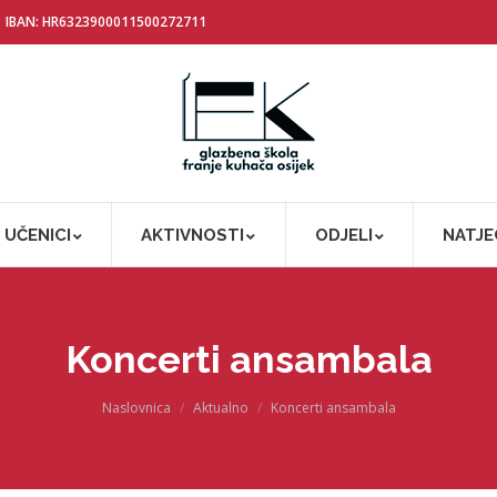
IBAN: HR6323900011500272711
UČENICI
AKTIVNOSTI
ODJELI
NATJE
Koncerti ansambala
You are here:
Naslovnica
Aktualno
Koncerti ansambala